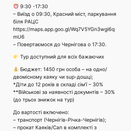
9:30 -17:30
– Виїзд о 09:30, Красний міст, паркування
біля РАЦС
https://maps.app.goo.gl/Wq7V5YGn3wgi6q
mU6
– Повертаємося до Чернігова о 17:30.
Тур доступний для всіх бажаючих
Бюджет: 1450 грн особа – на одно/
двомісному каяку чи sup-дошці;
*Діти до 12 років в складі сім’ї – 30%
**Військові за наявності докумнтів – 30%
(до трьох знижок на тур)
До вартості включено:
– транспорт (Чернігів-Річка-Чернігів);
– прокат Каяків/Сап в комплекті з