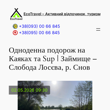
Перейти
до
EcoTravel – Активний відпочинок, туризм
вмісту
+38(093) 00 66 845
+38(095) 00 66 845
Одноденна подорож на
Каяках та Sup | Займище –
Слобода Лосєва, р. Снов
02.05.2026 09:30